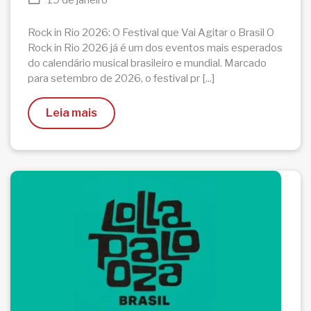
19 de janeiro
Rock in Rio 2026: O Festival que Vai Agitar o Brasil O
Rock in Rio 2026 já é um dos eventos mais esperados
do calendário musical brasileiro e mundial. Marcado
para setembro de 2026, o festival pr [...]
Leia mais