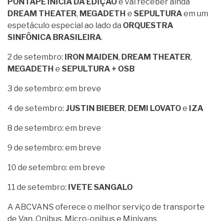
PONTAPÉ INICIA DA EDIÇÃO
e vai receber ainda
DREAM THEATER
,
MEGADETH
e
SEPULTURA
em um
espetáculo especial ao lado da
ORQUESTRA
SINFÔNICA BRASILEIRA
.
2 de setembro:
IRON MAIDEN
,
DREAM THEATER
,
MEGADETH
e
SEPULTURA + OSB
3 de setembro: em breve
4 de setembro:
JUSTIN BIEBER
,
DEMI LOVATO
e
IZA
8 de setembro: em breve
9 de setembro: em breve
10 de setembro: em breve
11 de setembro:
IVETE SANGALO
A ABCVANS oferece o melhor serviço de transporte
de Van, Onibus, Micro-onibus e Minivans