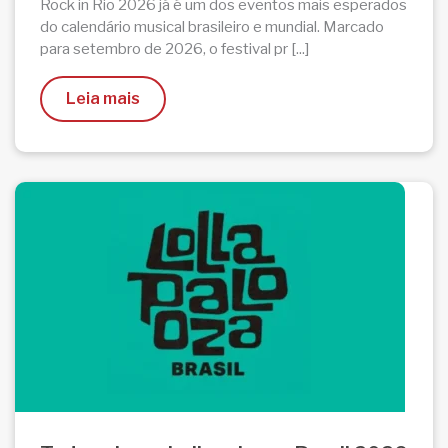
Rock in Rio 2026 já é um dos eventos mais esperados
do calendário musical brasileiro e mundial. Marcado
para setembro de 2026, o festival pr [...]
Leia mais