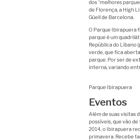
dos “
melhores parques
de Florença, a High 
Güell de Barcelona.
O Parque Ibirapuera fi
parque é um quadrilát
República do Líbano (
verde, que fica abert
parque. Por ser de e
interna, variando entr
Parque Ibirapuera
Eventos
Além de suas visitas 
possíveis, que vão de
2014, o Ibirapuera rec
primavera.
Recebe ta