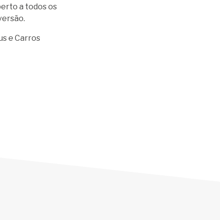
berto a todos os
versão.
us e Carros