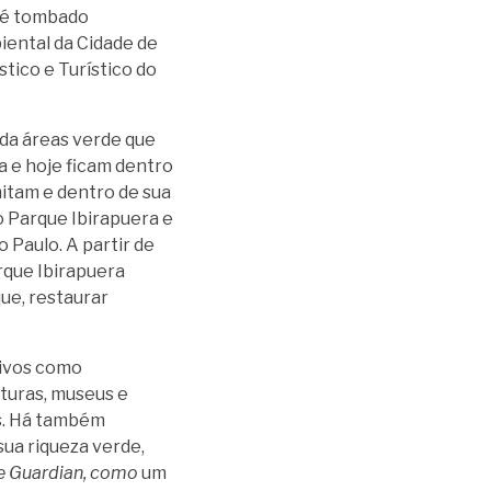
 é tombado
iental da Cidade de
tico e Turístico do
da áreas verde que
a e hoje ficam dentro
mitam e dentro de sua
o Parque Ibirapuera
e
Paulo. A partir de
rque Ibirapuera
ue, restaurar
tivos como
turas, museus e
.
Há também
sua riqueza verde,
e Guardian, como
um