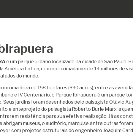
birapuera
RA
é um parque urbano localizado na cidade de São Paulo, Bra
da América Latina, com aproximadamente 14 milhões de visi
rafados do mundo.
om uma área de 158 hectares (390 acres), entre as avenida
Líbano e IV Centenário, o Parque Ibirapuera é um parque t
o. Seus jardins foram desenhados pelo paisagista Otávio Au
ito e anteprojeto do paisagista Roberto Burle Marx, a que
rarem resistência para sua efetiva realização.
Já as const
e abrigam museus, o auditório, marquise entre outras fora
eyer com projetos estruturais do engenheiro Joaquim Card