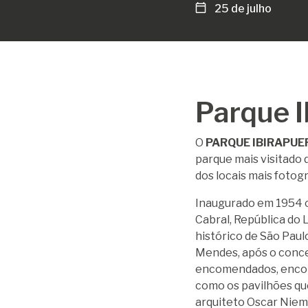
25 de julho
Parque I
O
PARQUE IBIRAPUE
parque mais visitado 
dos locais mais fotog
Inaugurado em 1954 c
Cabral, República do 
histórico de São Paul
Mendes, após o conce
encomendados, encont
como os pavilhões qu
arquiteto Oscar Niem