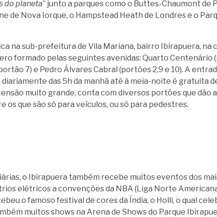
 do planeta
” junto a parques como o Buttes-Chaumont de Pa
Line de Nova Iorque, o Hampstead Heath de Londres e o Par
ca na sub-prefeitura de Vila Mariana, bairro Ibirapuera, na 
ero formado pelas seguintes avenidas: Quarto Centenário (
portão 7) e Pedro Álvares Cabral (portões 2,9 e 10). A entr
a diariamente das 5h da manhã até à meia-noite é gratuita 
xtensão muito grande, conta com diversos portões que dão 
e os que são só para veículos, ou só para pedestres.
diárias, o Ibirapuera também recebe muitos eventos dos mai
 trios elétricos a convenções da NBA (Liga Norte American
ebeu o famoso festival de cores da Índia, o Holli, o qual cel
mbém muitos shows na Arena de Shows do Parque Ibirapu