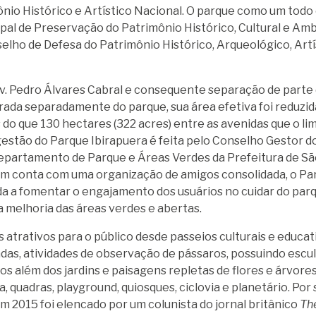
nio Histórico e Artístico Nacional.
O parque como um todo
al de Preservação do Patrimônio Histórico, Cultural e Amb
elho de Defesa do Patrimônio Histórico, Arqueológico, Artís
v. Pedro Álvares Cabral e consequente separação de parte 
rada separadamente do parque, sua área efetiva foi reduzid
do que 130 hectares (322 acres) entre as avenidas que o li
gestão do Parque Ibirapuera é feita pelo Conselho Gestor d
epartamento de Parque e Áreas Verdes da Prefeitura de São 
m conta com uma organização de amigos consolidada, o Pa
a a fomentar o engajamento dos usuários no cuidar do parq
 melhoria das áreas verdes e abertas.
 atrativos para o público desde passeios culturais e educa
as, atividades de observação de pássaros, possuindo escul
 além dos jardins e paisagens repletas de flores e árvores
, quadras, playground, quiosques, ciclovia e planetário.
Por 
em 2015 foi elencado por um colunista do jornal britânico
Th