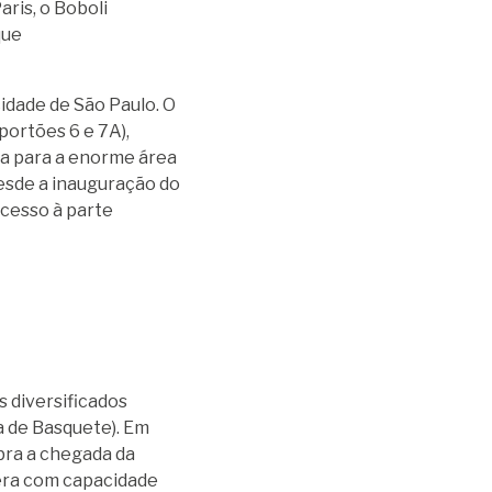
ris, o Boboli
que
cidade de São Paulo. O
portões 6 e 7A),
ada para a enorme área
desde a inauguração do
acesso à parte
s diversificados
a de Basquete). Em
ebra a chegada da
era com capacidade