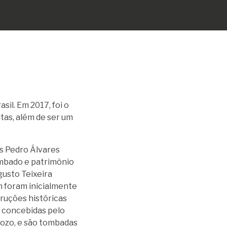
sil. Em 2017, foi o
tas,
além de ser um
s Pedro Álvares
ombado e patrimônio
gusto Teixeira
m foram inicialmente
ruções históricas
m concebidas pelo
ozo, e são tombadas