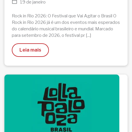
19 de janeiro
Rock in Rio 2026: O Festival que Vai Agitar o Brasil O
Rock in Rio 2026 já é um dos eventos mais esperados
do calendário musical brasileiro e mundial. Marcado
para setembro de 2026, o festival pr [...]
Leia mais